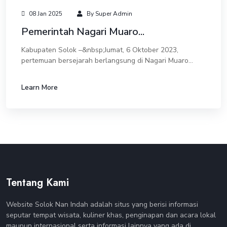
08 Jan 2025
By Super Admin
Pemerintah Nagari Muaro...
Kabupaten Solok –&nbsp;Jumat, 6 Oktober 2023,
pertemuan bersejarah berlangsung di Nagari Muaro
Pingai, Kecamatan Junjung Sirih, Kabupaten
Solok.Pertemuan tersebut melibatkan perwakilan dari
Learn More
pemeri...
Tentang Kami
Website Solok Nan Indah adalah situs yang berisi informasi
seputar tempat wisata, kuliner khas, penginapan dan acara lokal
maupun internasional serta informasi lainnya yang ada di