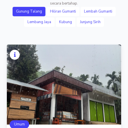
secara bertahap.
Gunung Talang
Hiliran Gumanti
Lembah Gumanti
Lembang Jaya
Kubung
Junjung Sirih
Umum