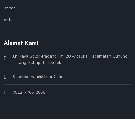
Listings
Berita
Alamat Kami
Jln Raya Solok-Padang Km. 20 Arosuka, Kecamatan Gunung
Talang, Kabupaten Solok
Solok5danau@gmail.com
0812-7766-2866
© 2024 Dinas Pariwisata dan Kebudayaan.