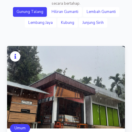
secara bertahap.
Gunung Talang
Hiliran Gumanti
Lembah Gumanti
Lembang Jaya
Kubung
Junjung Sirih
Umum