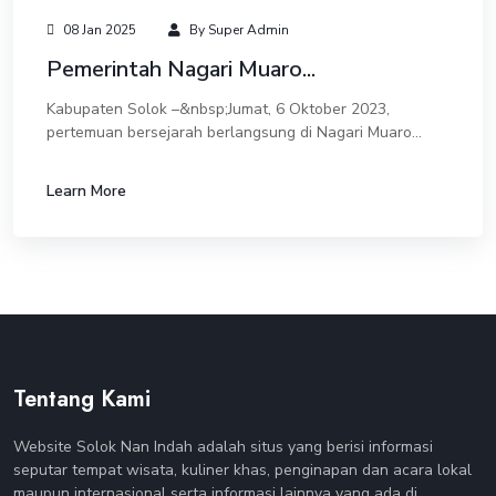
08 Jan 2025
By Super Admin
Pemerintah Nagari Muaro...
Kabupaten Solok –&nbsp;Jumat, 6 Oktober 2023,
pertemuan bersejarah berlangsung di Nagari Muaro
Pingai, Kecamatan Junjung Sirih, Kabupaten
Solok.Pertemuan tersebut melibatkan perwakilan dari
Learn More
pemeri...
Tentang Kami
Website Solok Nan Indah adalah situs yang berisi informasi
seputar tempat wisata, kuliner khas, penginapan dan acara lokal
maupun internasional serta informasi lainnya yang ada di